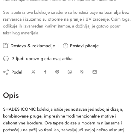
Sve tapete iz ove kolekcije izrađene su koristeći boje
na bazi ulja bez
rastvarača i izuzetno su otporne na pranje i UV zračenje.
Osim toga,
odlikuje ih izvanredan kvalitet štampe, a doživljaj je gotovo poput
tekstilnog materijala.
Dostava & reklamacije
Postavi pitanje
7
ljudi
upravo gleda ovaj artikal
Podeli
Opis
SHADES ICONIC
kolekcija ističe
jednostavan jednobojni dizajn,
kombinovane pruge, impresivne trodimenzionalne motive i
dekorativne bordure
. Ove tapete dolaze u modernim nijansama i
podsećaju na pažljivo tkani lan, zahvaljujući svojoj nežno utisnutoj