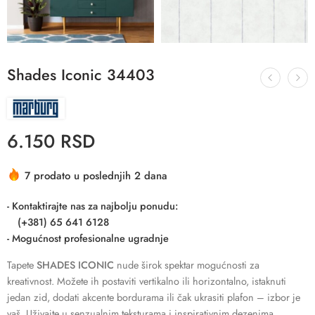
Shades Iconic 34403
6.150
RSD
7 prodato u poslednjih 2 dana
- Kontaktirajte nas za najbolju ponudu:
(+381) 65 641 6128
- Mogućnost profesionalne ugradnje
Tapete
SHADES ICONIC
nude širok spektar mogućnosti za
kreativnost. Možete ih postaviti vertikalno ili horizontalno, istaknuti
jedan zid, dodati akcente bordurama ili čak ukrasiti plafon – izbor je
vaš. Uživajte u senzualnim teksturama i inspirativnim dezenima.