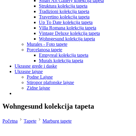
Smart Art Gallery kolekcija tapeta
Struktura kolekcija tapeta
Tradizioni kolekcija tapeta
Travertino kolekcija tapeta
Up To Date kolekcija tapeta
Villa Romana kolekcija tapeta
Vintage Deluxe kolekcija tapeta
Wohngesund kolekcija tapeta
Murales - Foto tapete
Porcelanosa tapete
Empyreal kolekcija tapeta
Murals kolekcija tapeta
Ukrasne grede i daske
Ukrasne lajsne
Podne Lajsne
Stiropor plafonske lajsne
Zidne lajsne
Wohngesund kolekcija tapeta
Početna
Tapete
Marburg tapete