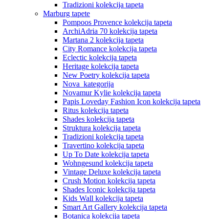
Tradizioni kolekcija tapeta
Marburg tapete
Pompoos Provence kolekcija tapeta
ArchiAdria 70 kolekcija tapeta
Martana 2 kolekcija tapeta
City Romance kolekcija tapeta
Eclectic kolekcija tapeta
Heritage kolekcija tapeta
New Poetry kolekcija tapeta
Nova_kategorija
Novamur Kylie kolekcija tapeta
Papis Loveday Fashion Icon kolekcija tapeta
Ritus kolekcija tapeta
Shades kolekcija tapeta
Struktura kolekcija tapeta
Tradizioni kolekcija tapeta
Travertino kolekcija tapeta
Up To Date kolekcija tapeta
Wohngesund kolekcija tapeta
Vintage Deluxe kolekcija tapeta
Crush Motion kolekcija tapeta
Shades Iconic kolekcija tapeta
Kids Wall kolekcija tapeta
Smart Art Gallery kolekcija tapeta
Botanica kolekcija tapeta