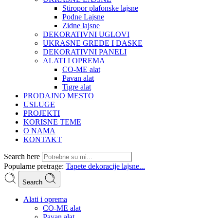
Stiropor plafonske lajsne
Podne Lajsne
Zidne lajsne
DEKORATIVNI UGLOVI
UKRASNE GREDE I DASKE
DEKORATIVNI PANELI
ALATI I OPREMA
CO-ME alat
Pavan alat
Tigre alat
PRODAJNO MESTO
USLUGE
PROJEKTI
KORISNE TEME
O NAMA
KONTAKT
Search here
Popularne pretrage:
Tapete
dekoracije
lajsne...
Search
Alati i oprema
CO-ME alat
Pavan alat