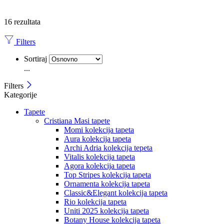
16 rezultata
Filters
Sortiraj
...
Filters
Kategorije
Tapete
Cristiana Masi tapete
Momi kolekcija tapeta
Aura kolekcija tapeta
Archi Adria kolekcija tepeta
Vitalis kolekcija tapeta
Agora kolekcija tapeta
Top Stripes kolekcija tapeta
Ornamenta kolekcija tapeta
Classic&Elegant kolekcija tapeta
Rio kolekcija tapeta
Uniti 2025 kolekcija tapeta
Botany House kolekcija tapeta