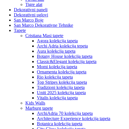
Tigre alat
Dekorativni paneli
Dekorativni uglovi
San Marco Boje
San Marco Dekorativne Tehnike
Tapete
Cristiana Masi tapete
Agora kolekcija tapeta
Archi Adria kolekcija tepeta
Aura kolekcija tapeta
Botany House kolekcija tapeta
Classic&Elegant kolekcija tapeta
Momi kolekcija tapeta
Ornamenta kolekcija tapeta
Rio kolekcija tapeta
Top Stripes kolekcija tapeta
Tradizioni kolekcija tapeta
Uniti 2025 kolekcija tapeta
Vitalis kolekcija tapeta
Kids Walls
Marburg tapete
ArchiAdria 70 kolekcija tapeta
Architecture Experience kolekcija tapeta
Botanica kolekcija tapeta
City Glow kolekcija tapeta