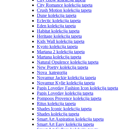
City Romance kolekcija tapeta
Crush Motion kolekcija tapeta
Dune kolekcija tapeta
Eclectic kolekcija tapeta
Eden kolekcija tapeta
Habitat kolekcija tapeta
Heritage kolekcija tapeta
Kids Wall kolekcija tapeta
Kyoto kolekcija tapeta
Martana 2 kolekcija tapeta
Martana kolekcija tapeta
Natural Opulence kolekcija tapeta
New Poetry kolekcija tapeta
Nova_kategorija
Novamur Jackie kolekcija tapeta
Novamur Kylie kolekcija tapeta
Papis Loveday Fashion Icon kolekcija tapeta
Papis Loveday kolekcija tapeta
Pompoos Provence kolekcija tapeta
Ritus kolekcija tapeta
Shades Iconic kolekcija tapeta
Shades kolekcija tapeta
Smart Art Aspiration kolekcija tapeta
Smart Art Easy kolekcija tapeta