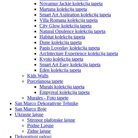
Novamur Jackie kolekcija tapeta
Martana kolekcija tapeta
Smart Art Aspiration kolekcija tapeta
Villa Romana kolekcija tapeta
City Glow kolekcija tapeta
Natural Opulence kolekcija tapeta
Habitat kolekcija tapeta
Dune kolekcija tapeta
Papis Loveday kolekcija tapeta
Architecture Experience kolekcija tapeta
Kyoto kolekcija tapeta
Smart Art Easy kolekcija tapeta
Eden kolekcija tapeta
Kids Walls
Porcelanosa tapete
Murals kolekcija tapeta
Empyreal kolekcija tapeta
Murales - Foto tapete
San Marco Dekorativne Tehnike
San Marco Boje
Ukrasne lajsne
Stiropor plafonske lajsne
Podne Lajsne
Zidne lajsne
Dekorativni uglovi