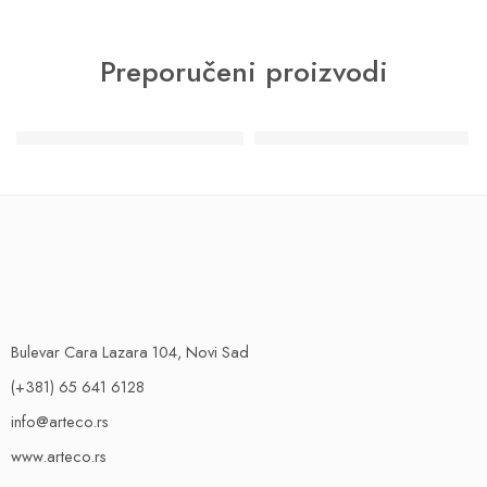
Preporučeni proizvodi
PREPORUKA
PREPORUKA
Acrisyl decora dekorativna tehnika
Cadoro dekorativna tehnika
Bulevar Cara Lazara 104, Novi Sad
(+381) 65 641 6128
info@arteco.rs
www.arteco.rs