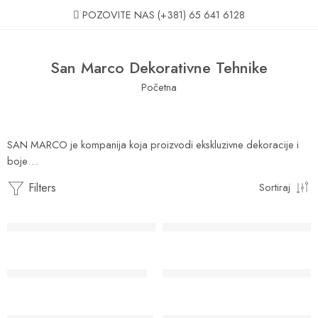
POZOVITE NAS
(+381) 65 641 6128
San Marco Dekorativne Tehnike
Početna
SAN MARCO je kompanija koja proizvodi ekskluzivne dekoracije i
boje…
Filters
Sortiraj
PREPORUKA
Acrisyl decora dekorativna tehnika
Acrisyl Stone dekorativna tehni
PREPORUKA
Cadoro dekorativna tehnika
Cadoro Velvet dekorativna teh
PREPORUKA