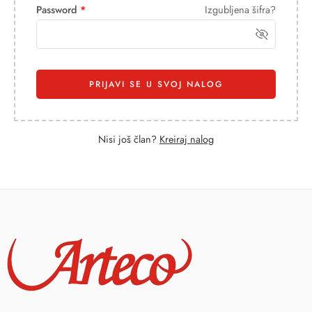
Password
*
Izgubljena šifra?
PRIJAVI SE U SVOJ NALOG
Nisi još član?
Kreiraj nalog