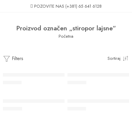
POZOVITE NAS
(+381) 65 641 6128
Proizvod označen „stiropor lajsne“
Početna
Filters
Sortiraj
Gravirana stiropor lajsna ANDREA
Gravirana stiropor lajsna ISAB
1.107
RSD
1.133
RSD
Gravirana stiropor lajsna VIKTORIA
Gravirana stiroporlajsna MARIJ
1.084
RSD
1.156
RSD