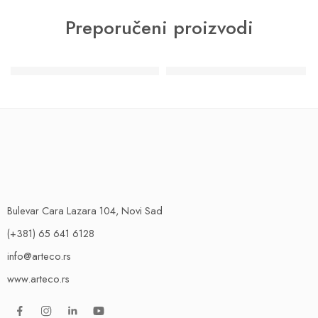
Preporučeni proizvodi
PREPORUKA
PREPORUKA
Acrisyl decora dekorativna tehnika
Cadoro dekorativna tehnika
Bulevar Cara Lazara 104, Novi Sad
(+381) 65 641 6128
info@arteco.rs
www.arteco.rs