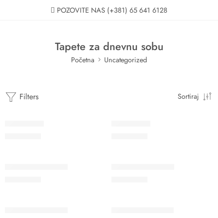
POZOVITE NAS
(+381) 65 641 6128
Tapete za dnevnu sobu
Početna
Uncategorized
Filters
Sortiraj
Agora 7718
Agora 7719
11.200
RSD
11.200
RSD
Archi Adria 27502
Archi Adria 27503
11.200
RSD
11.200
RSD
Archi Adria 27505
Archi Adria 27507