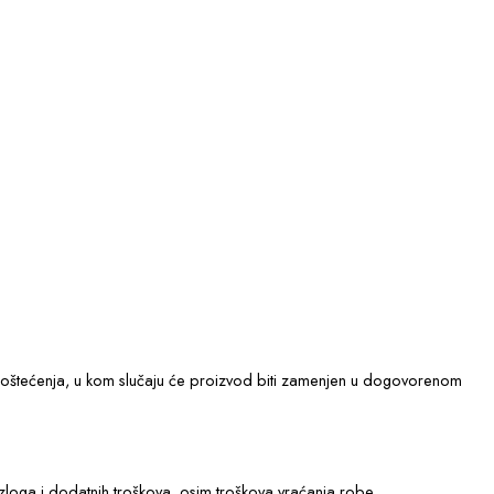
ka oštećenja, u kom slučaju će proizvod biti zamenjen u dogovorenom
loga i dodatnih troškova, osim troškova vraćanja robe.