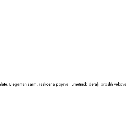
alate. Elegantan šarm, raskošna pojava i umetnički detalji prošlih vekova