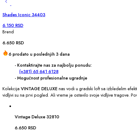
Shades Iconic 34403
6.150
RSD
Brend
6.650
RSD
6 prodato u poslednjih 3 dana
- Kontaktirajte nas za najbolju ponudu:
(+381) 65 641 6128
- Mogućnost profesionalne ugradnje
Kolekcija
VINTAGE DELUXE
nas vodi u gradski loft sa izbledelim efekt
vidljivi su na prvi pogled. Ali vreme je ostavilo svoje vidljive tragove. 
Vintage Deluxe 32810
6.650
RSD