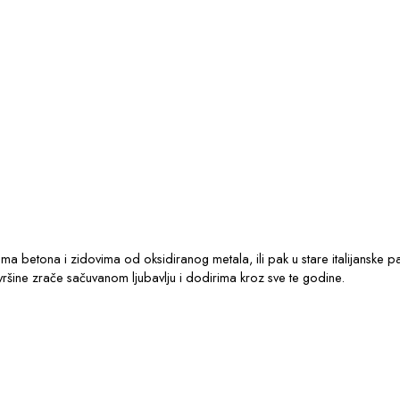
ima betona i zidovima od oksidiranog metala, ili pak u stare italijanske p
Površine zrače sačuvanom ljubavlju i dodirima kroz sve te godine.