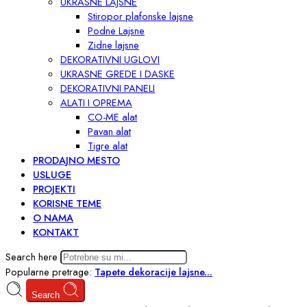
UKRASNE LAJSNE
Stiropor plafonske lajsne
Podne Lajsne
Zidne lajsne
DEKORATIVNI UGLOVI
UKRASNE GREDE I DASKE
DEKORATIVNI PANELI
ALATI I OPREMA
CO-ME alat
Pavan alat
Tigre alat
PRODAJNO MESTO
USLUGE
PROJEKTI
KORISNE TEME
O NAMA
KONTAKT
Search here
Popularne pretrage:
Tapete
dekoracije
lajsne...
Search