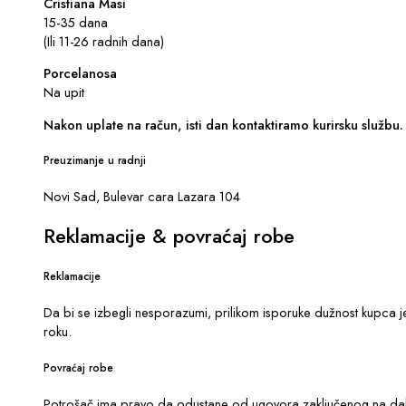
Cristiana Masi
15-35 dana
(Ili 11-26 radnih dana)
Porcelanosa
Na upit
Nakon uplate na račun, isti dan kontaktiramo kurirsku službu.
Preuzimanje u radnji
Novi Sad, Bulevar cara Lazara 104
Reklamacije & povraćaj robe
Reklamacije
Da bi se izbegli nesporazumi, prilikom isporuke dužnost kupca j
roku.
Povraćaj robe
Potrošač ima pravo da odustane od ugovora zaključenog na dalji