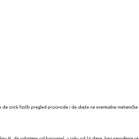
e da izvrši fizički pregled proizvoda i da ukaže na eventualna mehanič
nu (tj. da odustane od kupovine), u roku od 14 dana, bez navođenja raz