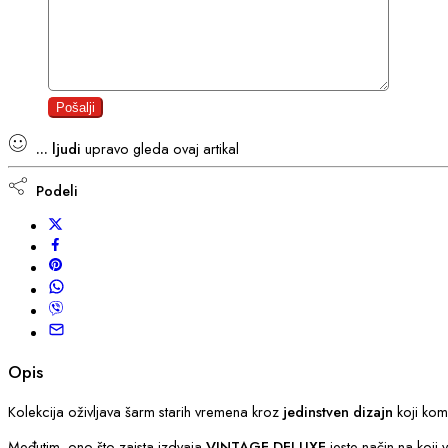
...
ljudi
upravo gleda ovaj artikal
Podeli
Opis
Kolekcija oživljava šarm starih vremena kroz
jedinstven dizajn
koji kom
Međutim, ono što zaista izdvaja
VINTAGE DELUXE
jeste način na koji 