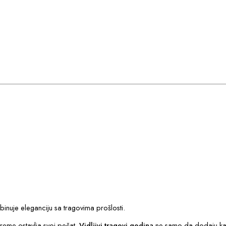
binuje eleganciju sa tragovima prošlosti.
vreme ostavlja svoj pečat.
Vidljivi tragovi godina
ne samo da dodaju kara