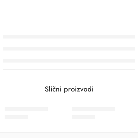
Slični proizvodi
Crush Motion 63419
Wohngesund 34602
22.800
RSD
11.600
RSD