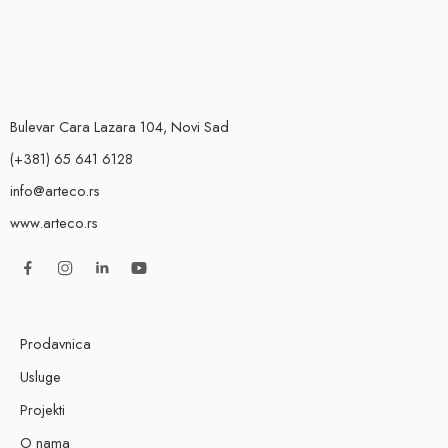
Bulevar Cara Lazara 104, Novi Sad
(+381) 65 641 6128
info@arteco.rs
www.arteco.rs
Prodavnica
Usluge
Projekti
O nama