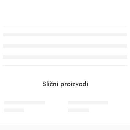
Slični proizvodi
Wohngesund 34709
Wohngesund 34613
9.800
RSD
11.600
RSD