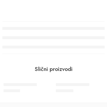
Slični proizvodi
Wohngesund 34795
Wohngesund 34601
8.900
RSD
11.600
RSD