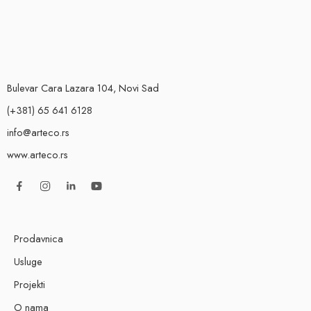
Bulevar Cara Lazara 104, Novi Sad
(+381) 65 641 6128
info@arteco.rs
www.arteco.rs
Prodavnica
Usluge
Projekti
O nama