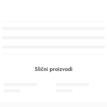
Slični proizvodi
Wohngesund 34795
Wohngesund 34796
8.900
RSD
8.900
RSD