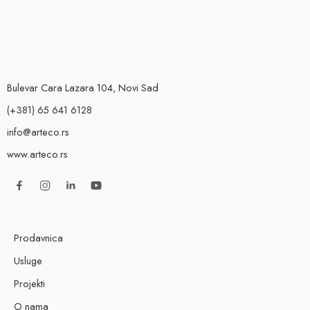
Bulevar Cara Lazara 104, Novi Sad
(+381) 65 641 6128
info@arteco.rs
www.arteco.rs
Prodavnica
Usluge
Projekti
O nama