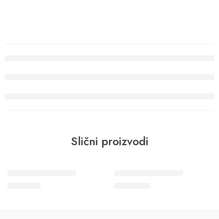
Slični proizvodi
Wohngesund 34709
Wohngesund 34614
9.800
RSD
11.600
RSD