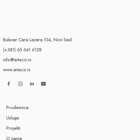
Bulevar Cara Lazara 104, Novi Sad
(+381) 65 641 6128
info@arteco.rs
www.arteco.rs
Prodavnica
Usluge
Projekti
O nama