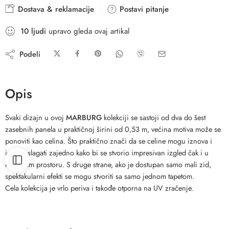
Dostava & reklamacije
Postavi pitanje
10
ljudi
upravo gleda ovaj artikal
Podeli
Opis
Svaki dizajn u ovoj
MARBURG
kolekciji se sastoji od dva do šest
zasebnih panela u praktičnoj širini od 0,53 m, većina motiva može se
ponoviti kao celina. Što praktično znači da se celine mogu iznova i
iznova slagati zajedno kako bi se stvorio impresivan izgled čak i u
najvećem prostoru. S druge strane, ako je dostupan samo mali zid,
spektakularni efekti se mogu stvoriti sa samo jednom tapetom.
Cela kolekcija je vrlo periva i takođe otporna na UV zračenje.