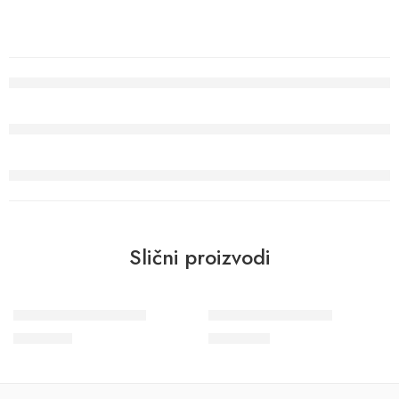
Slični proizvodi
Shades Iconic 34424
Wohngesund 34795
6.150
RSD
8.900
RSD