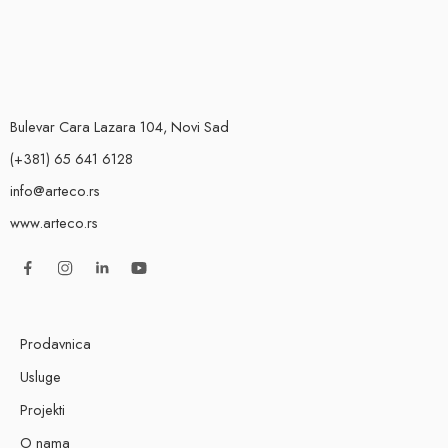
Bulevar Cara Lazara 104, Novi Sad
(+381) 65 641 6128
info@arteco.rs
www.arteco.rs
Prodavnica
Usluge
Projekti
O nama