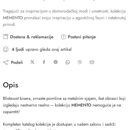
Tragajući za inspiracijom u domorodačkoj modi i umetnosti, kolekcija
MEMENTO
pronalazi svoju inspiraciju u egzotičnoj fauni i netaknutoj
prirodi.
Dostava & reklamacije
Postavi pitanje
4
ljudi
upravo gleda ovaj artikal
Podeli
Opis
Blistavost bisera, zrnaste površine sa metalnim sjajem, ikat obrasci koji
izgledaju nestvarno realno – kolekciju
MEMENTO
nemoguće je ne
zapamtiti!
Kompletan katalog kolekcije je dostupan u našem salonu i sadrži