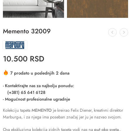
Memento 32009
10.500
RSD
7 prodato u poslednjih 2 dana
- Kontaktirajte nas za najbolju ponudu:
(+381) 65 641 6128
- Mogućnost profesionalne ugradnje
Kolekciju tapeta
MEMENTO
je kreirao Felix Diener, kreativni direktor
Marburg-a, i za njega ima poseban značaj jer ju je nazvao svojom.
Ova ekskluzivna kolekcija zidnih tapeta vodi nas na
put oko sveta
..