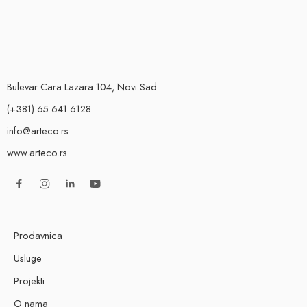
Bulevar Cara Lazara 104, Novi Sad
(+381) 65 641 6128
info@arteco.rs
www.arteco.rs
Prodavnica
Usluge
Projekti
O nama