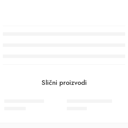
Slični proizvodi
Wohngesund 34798
Novamur Jackie 82391
10.700
RSD
3.900
RSD