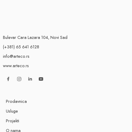
Bulevar Cara Lazara 104, Novi Sad
(+381) 65 641 6128
info@arteco.rs
www.arteco.rs
Prodavnica
Usluge
Projekti
O nama