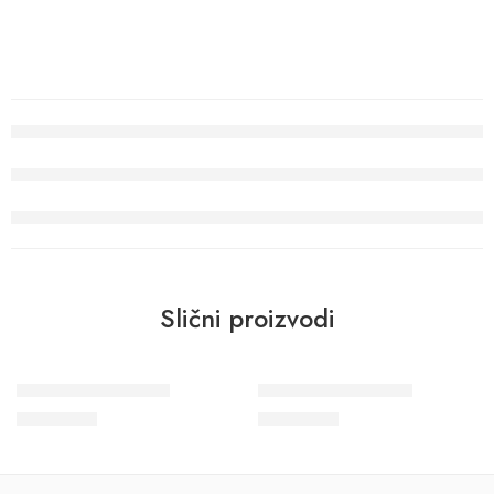
Slični proizvodi
Wohngesund 34616
Wohngesund 34601
11.600
RSD
11.600
RSD