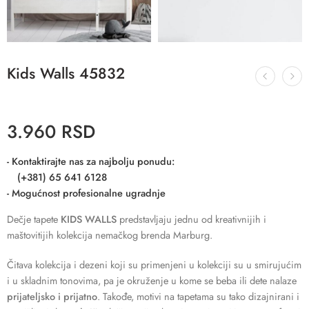
Kids Walls 45832
3.960
RSD
- Kontaktirajte nas za najbolju ponudu:
(+381) 65 641 6128
- Mogućnost profesionalne ugradnje
Dečje tapete
KIDS WALLS
predstavljaju jednu od kreativnijih i
maštovitijih kolekcija nemačkog brenda Marburg.
Čitava kolekcija i dezeni koji su primenjeni u kolekciji su u smirujućim
i u skladnim tonovima, pa je okruženje u kome se beba ili dete nalaze
prijateljsko i prijatno
. Takođe, motivi na tapetama su tako dizajnirani i