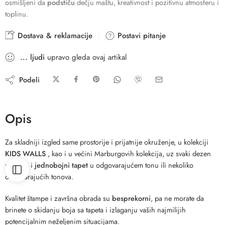
osmišljeni da
podstiču
dečju maštu, kreativnost i pozitivnu atmosferu i
toplinu.
Dostava & reklamacije
Postavi pitanje
...
ljudi
upravo gleda ovaj artikal
Podeli
Opis
Za skladniji izgled same prostorije i prijatnije okruženje, u kolekciji
KIDS WALLS
, kao i u većini Marburgovih kolekcija, uz svaki dezen
nudimo i
jednobojni tapet
u odgovarajućem tonu ili nekoliko
odgovarajućih tonova.
Kvalitet štampe i završna obrada su
besprekorni
, pa ne morate da
brinete o skidanju boja sa tapeta i izlaganju vaših najmilijih
potencijalnim neželjenim situacijama.