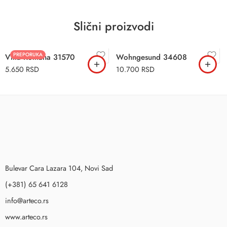
Slični proizvodi
PREPORUKA
Villa Romana 31570
Wohngesund 34608
5.650
RSD
10.700
RSD
Bulevar Cara Lazara 104, Novi Sad
(+381) 65 641 6128
info@arteco.rs
www.arteco.rs