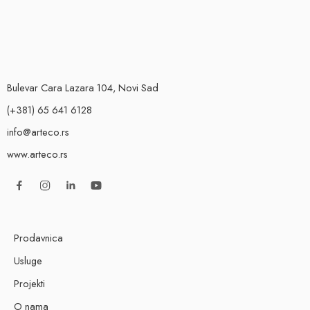
Bulevar Cara Lazara 104, Novi Sad
(+381) 65 641 6128
info@arteco.rs
www.arteco.rs
Prodavnica
Usluge
Projekti
O nama