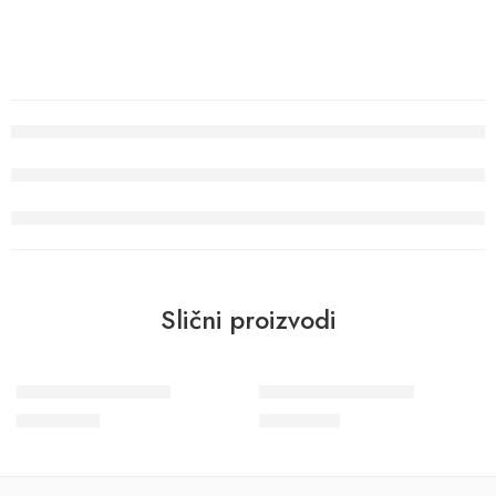
Slični proizvodi
Wohngesund 34618
Wohngesund 34601
10.700
RSD
11.600
RSD