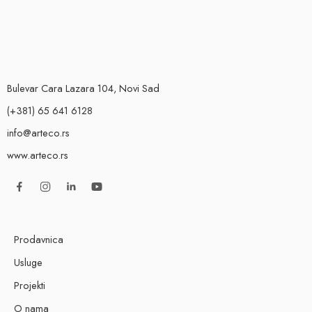
Bulevar Cara Lazara 104, Novi Sad
(+381) 65 641 6128
info@arteco.rs
www.arteco.rs
Prodavnica
Usluge
Projekti
O nama