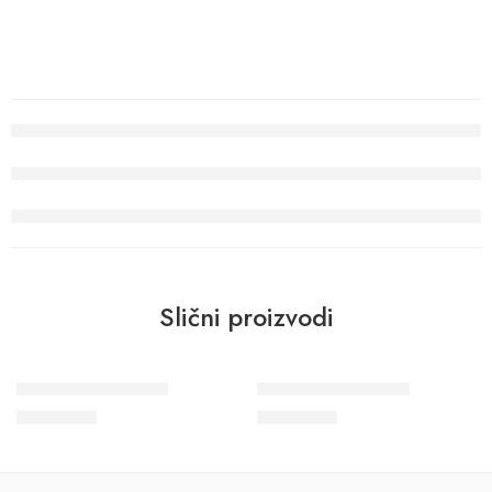
Slični proizvodi
Wohngesund 34613
Wohngesund 34615
11.600
RSD
11.600
RSD