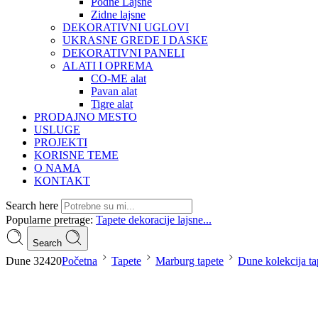
Podne Lajsne
Zidne lajsne
DEKORATIVNI UGLOVI
UKRASNE GREDE I DASKE
DEKORATIVNI PANELI
ALATI I OPREMA
CO-ME alat
Pavan alat
Tigre alat
PRODAJNO MESTO
USLUGE
PROJEKTI
KORISNE TEME
O NAMA
KONTAKT
Search here
Popularne pretrage:
Tapete
dekoracije
lajsne...
Search
Dune 32420
Početna
Tapete
Marburg tapete
Dune kolekcija ta