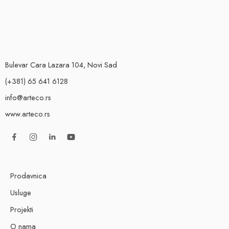
Bulevar Cara Lazara 104, Novi Sad
(+381) 65 641 6128
info@arteco.rs
www.arteco.rs
Prodavnica
Usluge
Projekti
O nama