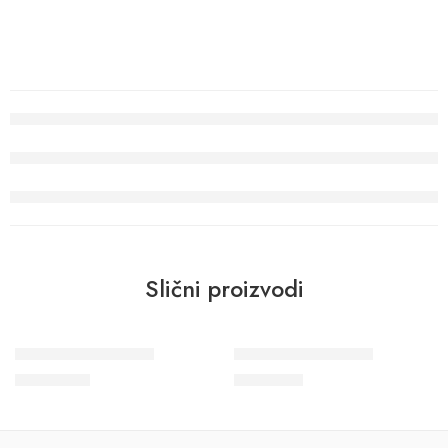
Slični proizvodi
Wohngesund 34798
Wohngesund 34795
10.700
RSD
8.900
RSD