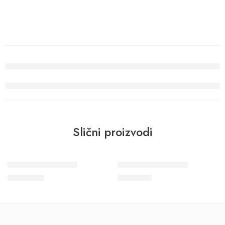
Slični proizvodi
Wohngesund 34613
Wohngesund 34708
11.600
RSD
9.800
RSD