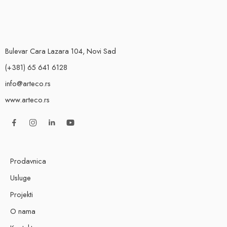
Bulevar Cara Lazara 104, Novi Sad
(+381) 65 641 6128
info@arteco.rs
www.arteco.rs
Prodavnica
Usluge
Projekti
O nama