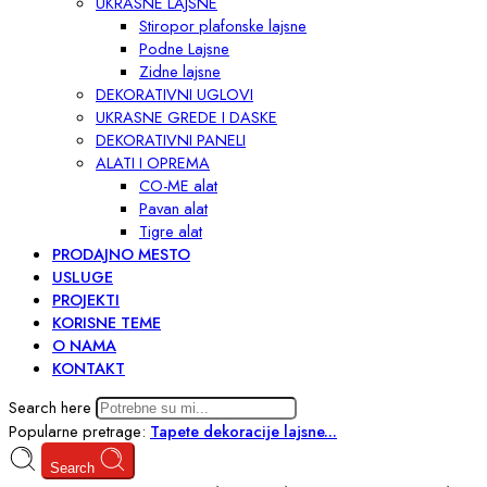
UKRASNE LAJSNE
Stiropor plafonske lajsne
Podne Lajsne
Zidne lajsne
DEKORATIVNI UGLOVI
UKRASNE GREDE I DASKE
DEKORATIVNI PANELI
ALATI I OPREMA
CO-ME alat
Pavan alat
Tigre alat
PRODAJNO MESTO
USLUGE
PROJEKTI
KORISNE TEME
O NAMA
KONTAKT
Search here
Popularne pretrage:
Tapete
dekoracije
lajsne...
Search