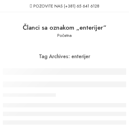
POZOVITE NAS
(+381) 65 641 6128
Članci sa oznakom „enterijer“
Početna
Tag Archives:
enterijer
Dekorativni elementi za potpuniji izgled e
Dejan
april 2, 2024