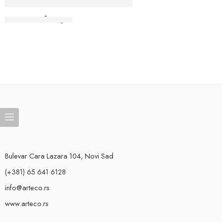
NASTAVI SA ČITANJEM
Bulevar Cara Lazara 104, Novi Sad
(+381) 65 641 6128
info@arteco.rs
www.arteco.rs
Deko daske i stare grede, zidni paneli, skrivači rasvete, plafonske,
ivične, podne i zidne lajsne, dekorativni uglovi. Lako se možemo