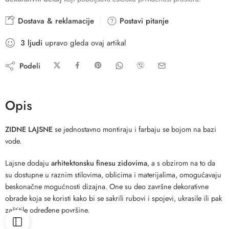
Dostava & reklamacije
Postavi pitanje
3
ljudi
upravo gleda ovaj artikal
Podeli
Opis
ZIDNE LAJSNE
se jednostavno montiraju i farbaju se bojom na bazi
vode.
Lajsne dodaju
arhitektonsku finesu zidovima
, a s obzirom na to da
su dostupne u raznim stilovima, oblicima i materijalima, omogućavaju
beskonačne mogućnosti dizajna. One su deo završne dekorativne
obrade koja se koristi kako bi se sakrili rubovi i spojevi, ukrasile ili pak
zaštitile određene površine.