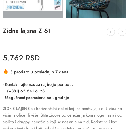
Zidna lajsna Z 61
5.762
RSD
3 prodato u poslednjih 7 dana
- Kontaktirajte nas za najbolju ponudu:
(+381) 65 641 6128
- Mogućnost profesionalne ugradnje
ZIDNE LAJSNE
su horizontalni oblici koji se postavljaju duž zida
na
visini stolice ili više
. Štite zidove od
oštećenja
koja mogu nastati od
stolica i drugog nameštaja koji se naslanja na zid. Koriste se i kao
dekorativni detalj
koji poboljšava estetsku privlačnost prostora.