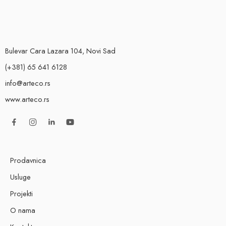
Bulevar Cara Lazara 104, Novi Sad
(+381) 65 641 6128
info@arteco.rs
www.arteco.rs
Prodavnica
Usluge
Projekti
O nama