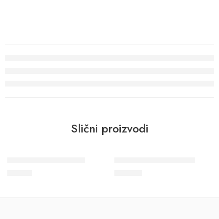
Slični proizvodi
Plafonska lajsna LX 40
Plafonska lajsna LX 141
171
RSD
969
RSD