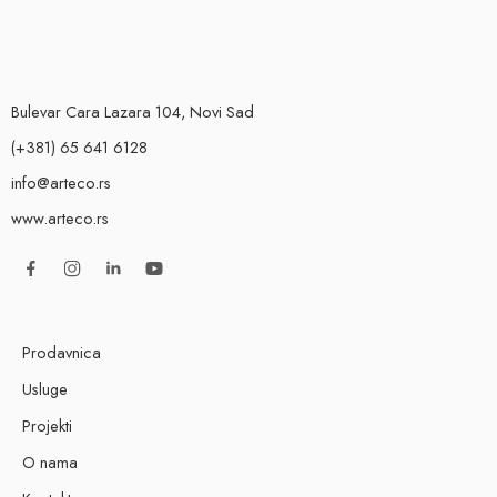
Bulevar Cara Lazara 104, Novi Sad
(+381) 65 641 6128
info@arteco.rs
www.arteco.rs
Prodavnica
Usluge
Projekti
O nama