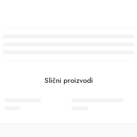
Slični proizvodi
Zidna lajsna I 20
Plafonska lajsna PURE 4
147
RSD
910
RSD