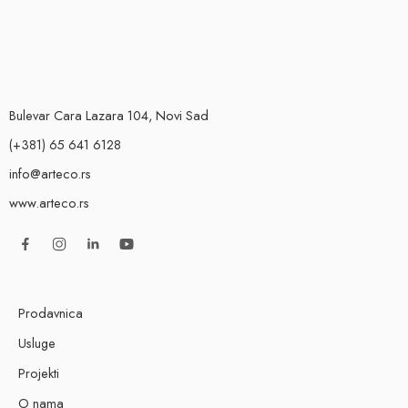
Bulevar Cara Lazara 104, Novi Sad
(+381) 65 641 6128
info@arteco.rs
www.arteco.rs
Prodavnica
Usluge
Projekti
O nama