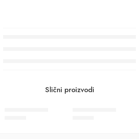
Slični proizvodi
Wohngesund 34705
Wohngesund 34709
8.900
RSD
9.800
RSD