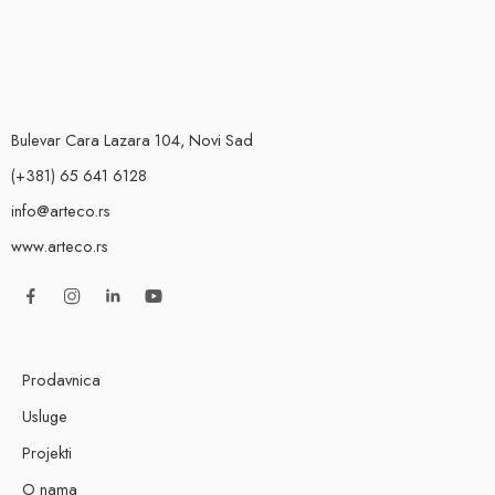
Bulevar Cara Lazara 104, Novi Sad
(+381) 65 641 6128
info@arteco.rs
www.arteco.rs
Prodavnica
Usluge
Projekti
O nama