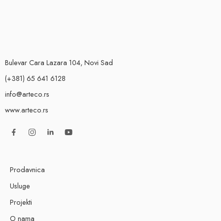
Bulevar Cara Lazara 104, Novi Sad
(+381) 65 641 6128
info@arteco.rs
www.arteco.rs
Prodavnica
Usluge
Projekti
O nama