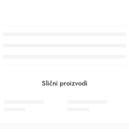
Slični proizvodi
Wohngesund 34615
Wohngesund 34797
11.600
RSD
10.700
RSD