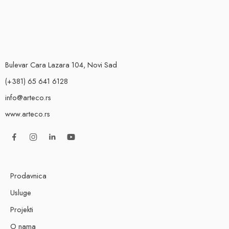
Bulevar Cara Lazara 104, Novi Sad
(+381) 65 641 6128
info@arteco.rs
www.arteco.rs
Prodavnica
Usluge
Projekti
O nama