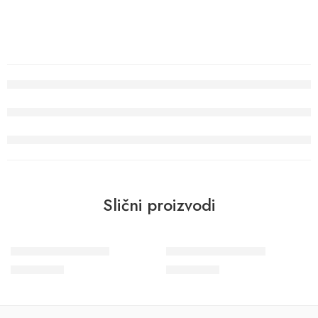
Slični proizvodi
Wohngesund 34618
Wohngesund 34610
10.700
RSD
10.700
RSD