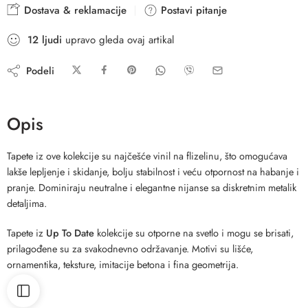
Dostava & reklamacije
Postavi pitanje
12
ljudi
upravo gleda ovaj artikal
Podeli
Opis
Tapete iz ove kolekcije su najčešće vinil na flizelinu, što omogućava
lakše lepljenje i skidanje, bolju stabilnost i veću otpornost na habanje i
pranje. Dominiraju neutralne i elegantne nijanse sa diskretnim metalik
detaljima.
Tapete iz
Up To Date
kolekcije su otporne na svetlo i mogu se brisati,
prilagođene su za svakodnevno održavanje. Motivi su lišće,
ornamentika, teksture, imitacije betona i fina geometrija.