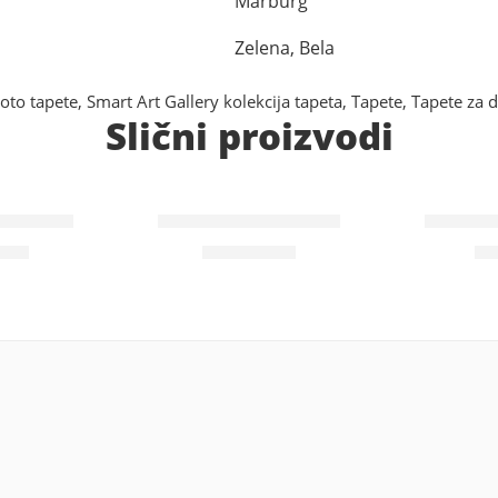
Marburg
Zelena, Bela
oto tapete
,
Smart Art Gallery kolekcija tapeta
,
Tapete
,
Tapete za 
Slični proizvodi
d 34606
Wohngesund 34605
Wohnge
RSD
11.600
RSD
8.