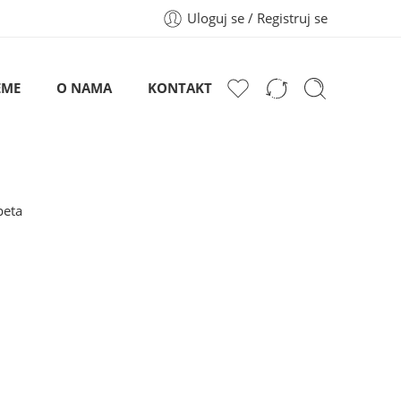
Uloguj se / Registruj se
EME
O NAMA
KONTAKT
peta