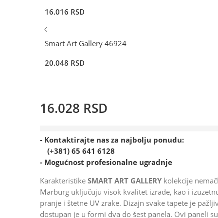
16.016
RSD
Smart Art Gallery 46924
20.048
RSD
16.028
RSD
1 prodato u poslednjih 5 dana
- Kontaktirajte nas za najbolju ponudu:
(+381) 65 641 6128
- Mogućnost profesionalne ugradnje
Karakteristike
SMART ART GALLERY
kolekcije nemač
Marburg uključuju visok kvalitet izrade, kao i izuzet
pranje i štetne UV zrake. Dizajn svake tapete je pažljiv
dostupan je u formi dva do šest panela. Ovi paneli su