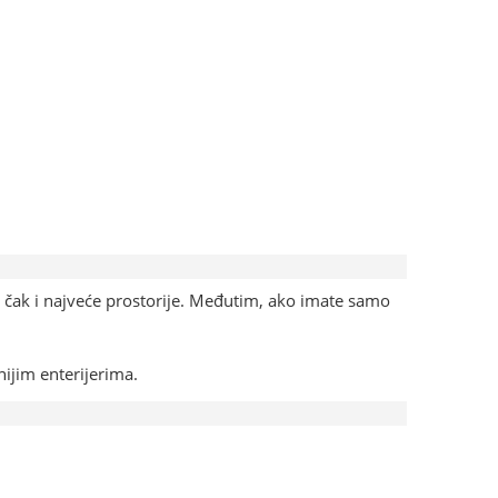
 čak i najveće prostorije. Međutim, ako imate samo
nijim enterijerima.