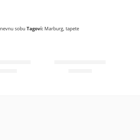
dnevnu sobu
Tagovi:
Marburg
,
tapete
sund 34795
Wohngesund 34708
900
RSD
9.800
RSD