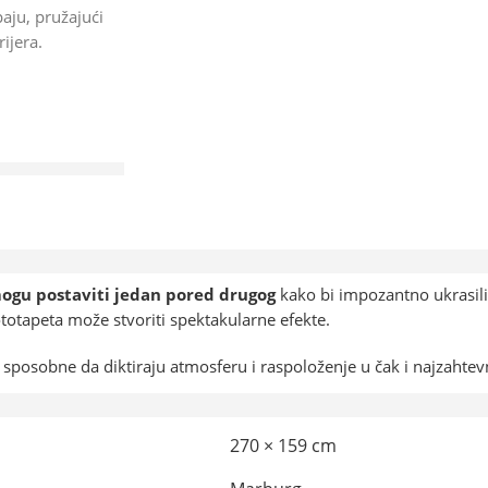
aju, pružajući
ijera.
ogu postaviti jedan pored drugog
kako bi impozantno ukrasili
fototapeta može stvoriti spektakularne efekte.
u sposobne da diktiraju atmosferu i raspoloženje u čak i najzahtev
270 × 159 cm