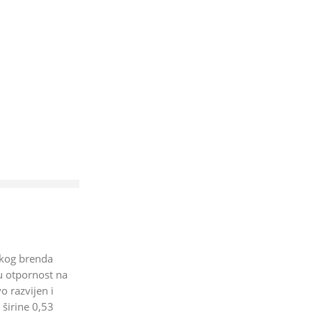
kog brenda
nu otpornost na
o razvijen i
 širine 0,53