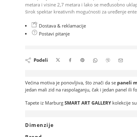
metara i visine 2,7 metara i lako se međusobno uklap
širok spektar kreativnih mogućnosti za uređenje enter
Dostava & reklamacije
Postavi pitanje
upravo gleda ovaj artikal
Podeli
Opis
Većina motiva je ponovljiva, što znači da se
paneli m
jedan mali zid na raspolaganju, čak i jedan panel ili 
Tapete iz Marburg
SMART ART GALLERY
kolekcije s
Dodatne informacije
Dimenzije