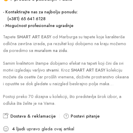
- Kontaktirajte nas za najbolju ponudu:
(+381) 65 641 6128
- Mogućnost profesionalne ugradnje
Tapete
SMART ART EASY
od Marburga su tapete koje karakteriše
odlična završna izrada, pa rezultat koji dobijemo na kraju možemo
da poredimo sa
muralom na zidu
.
Samim kvalitetom štampe dobijamo efekat na tapeti koji čini da svi
motivi izgledaju varljivo
stvarni
. Kroz
SMART ART EASY
kolekciju
možete da osetite čar prošlih vremena, doživite prostranstvo okeana
i opustite se dok gledate u naizgled beskrajno polje maka…
Postoji preko 70 dizajna u kolekciji, što predstavlja širok izbor, a
odluka šta želite je na Vama.
Dostava & reklamacije
Postavi pitanje
4
ljudi
upravo gleda ovaj artikal