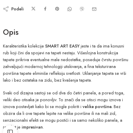
Podeli
Opis
Karakteristika kolekcije
SMART ART EASY
jeste i ta da ima konusni
rub koji čini da spojevi na tapeti nestaju. Višeslojna konstrukcija
tapete prikriva eventualne male nedostatke, poseduje čvrstu površinu
zahvaljujući modernoj tehnologiji utiskivanja, a fina teksturirana
površina tapete eliminiše refleksiju svetlosti. Uklanjanje tapeta se vrši
lako i bez ostataka na zidu, bez kvašenja tapeta.
Svaki od dizajna sastoji se od dva do četiri panela, a pored toga,
veliki deo otisaka je ponovljiv. To znači da se otisci mogu iznova i
iznova postavljati kako bi se mogle pokriti i
velike površine.
Bez
obzira da li ove tapete lepite na velike površine ili na mali zid,
senzacionalni efekti se mogu postići i sa samo nekoliko panela, a
rezultat je
impresivan
.