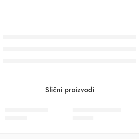
Slični proizvodi
Wohngesund 34615
Vintage Deluxe 32839
11.600
RSD
7.200
RSD