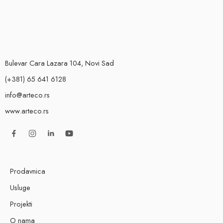
Bulevar Cara Lazara 104, Novi Sad
(+381) 65 641 6128
info@arteco.rs
www.arteco.rs
Prodavnica
Usluge
Projekti
O nama