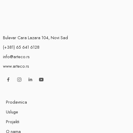
Bulevar Cara Lazara 104, Novi Sad
(+381) 65 641 6128
info@arteco.rs
www.arteco.rs
Prodavnica
Usluge
Projekti
O nama