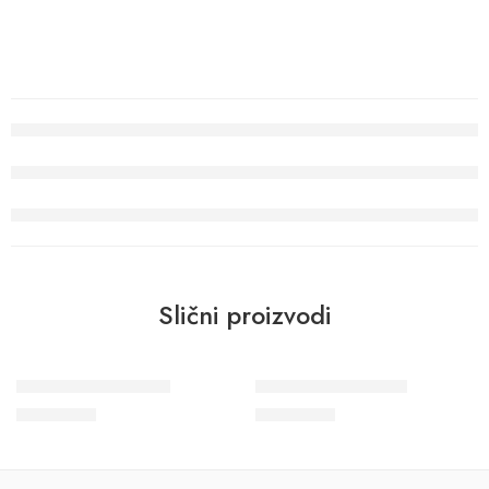
Slični proizvodi
Wohngesund 34602
Wohngesund 34615
11.600
RSD
11.600
RSD