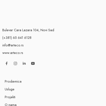
Bulevar Cara Lazara 104, Novi Sad
(+381) 65 641 6128
info@arteco.rs
www.arteco.rs
Prodavnica
Usluge
Projekti
O nama