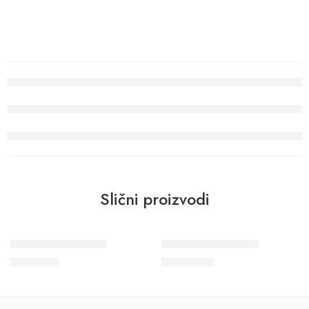
Slični proizvodi
Wohngesund 34795
Wohngesund 34608
8.900
RSD
10.700
RSD