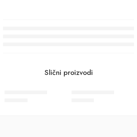
Slični proizvodi
Wohngesund 34618
Wohngesund 34616
10.700
RSD
11.600
RSD