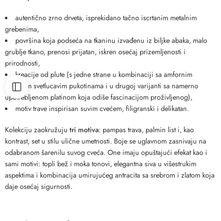
autentično zrno drveta, isprekidano tačno iscrtanim metalnim
grebenima,
površina koja podseća na tkaninu izvađenu iz biljke abaka, malo
grublje tkano, prenosi prijatan, iskren osećaj prizemljenosti i
prirodnosti,
kreacije od plute (s jedne strane u kombinaciji sa amfornim
metalnim svetlucavim pukotinama i u drugoj varijanti sa namerno
upotrebljenom platinom koja odiše fascinacijom proživljenog),
motiv trave inspirisan suvim cvećem, filigranski i delikatan.
Kolekciju zaokružuju
tri motiva
: pampas trava, palmin list i, kao
kontrast, set u stilu ulične umetnosti. Boje se uglavnom zasnivaju na
odabranom šarenilu suvog cveća. One imaju opuštajući efekat kao i
sami motivi: topli bež i moka tonovi, elegantna siva u višestrukim
aspektima i kombinacija umirujućeg antracita sa srebrom i zlatom koja
daje osećaj sigurnosti.