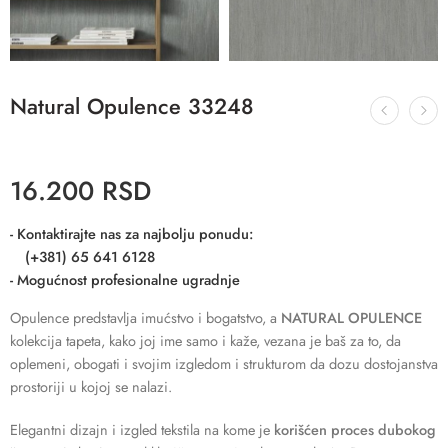
Natural Opulence 33248
16.200
RSD
- Kontaktirajte nas za najbolju ponudu:
(+381) 65 641 6128
- Mogućnost profesionalne ugradnje
Opulence predstavlja imućstvo i bogatstvo, a
NATURAL OPULENCE
kolekcija tapeta, kako joj ime samo i kaže, vezana je baš za to, da
oplemeni, obogati i svojim izgledom i strukturom da dozu dostojanstva
prostoriji u kojoj se nalazi.
Elegantni dizajn i izgled tekstila na kome je
korišćen proces dubokog