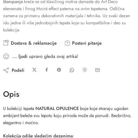
štampanja
kreće se od klasičnog motiva damasta do Art Deco
elemenata i finog Moiré effect paterna na ovim tapetama. Odlična
zamena za primenu dekorativnih materijala i tehnika. Uz svaki dezen
idu jedne ili više jednobojnih tapeta koje su kompatibilne i deo su
kolekcije.
Dostava & reklamacije
Postavi pitanje
...
ljudi
upravo gleda ovaj artikal
Podeli
Opis
U kolekciji tapeta
NATURAL OPULENCE
boje koje stvaraju ugodan
ambijent beleže svu lepotu koju priroda može da ponudi. Bezbrižno,
elegantno i moćno.
Kolekcija odiše sledećim dezenima
: