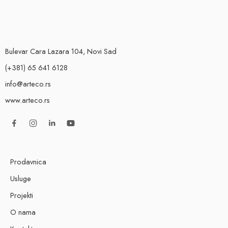
Bulevar Cara Lazara 104, Novi Sad
(+381) 65 641 6128
info@arteco.rs
www.arteco.rs
Prodavnica
Usluge
Projekti
O nama