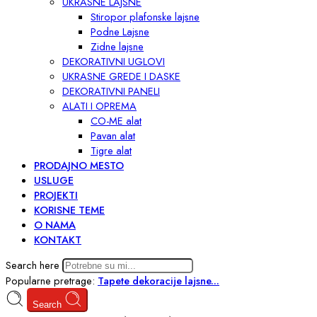
UKRASNE LAJSNE
Stiropor plafonske lajsne
Podne Lajsne
Zidne lajsne
DEKORATIVNI UGLOVI
UKRASNE GREDE I DASKE
DEKORATIVNI PANELI
ALATI I OPREMA
CO-ME alat
Pavan alat
Tigre alat
PRODAJNO MESTO
USLUGE
PROJEKTI
KORISNE TEME
O NAMA
KONTAKT
Search here
Popularne pretrage:
Tapete
dekoracije
lajsne...
Search