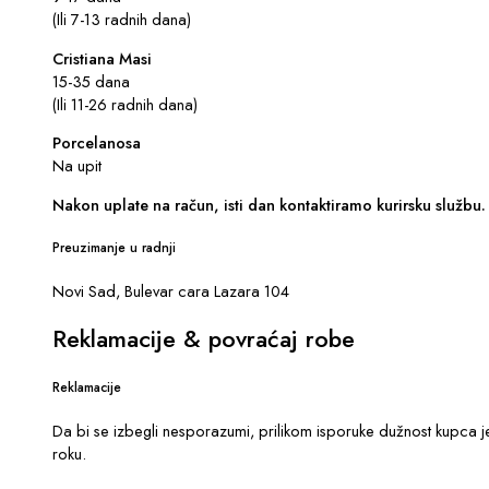
(Ili 7-13 radnih dana)
Cristiana Masi
15-35 dana
(Ili 11-26 radnih dana)
Porcelanosa
Na upit
Nakon uplate na račun, isti dan kontaktiramo kurirsku službu.
Preuzimanje u radnji
Novi Sad, Bulevar cara Lazara 104
Reklamacije & povraćaj robe
Reklamacije
Da bi se izbegli nesporazumi, prilikom isporuke dužnost kupca j
roku.