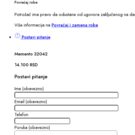
Povraćaj robe
Potrošač ima pravo da odustane od ugovora zaključenog na dalji
Više informacija na
Povraćaj i zamena robe
Postavi pitanje
Memento 32042
14.100
RSD
Postavi pitanje
Ime (obavezno)
Email (obavezno)
Telefon
Poruka (obavezno)