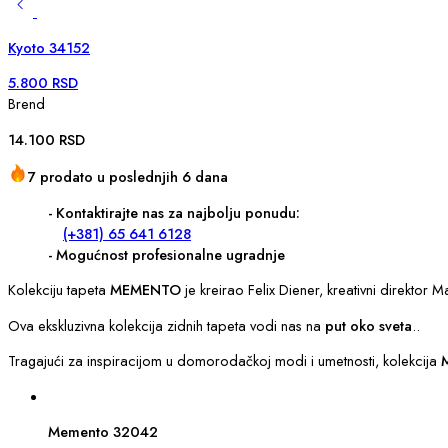
Kyoto 34152
5.800
RSD
Brend
14.100
RSD
7 prodato u poslednjih 6 dana
- Kontaktirajte nas za najbolju ponudu:
(+381) 65 641 6128
- Mogućnost profesionalne ugradnje
Kolekciju tapeta
MEMENTO
je kreirao Felix Diener, kreativni direktor
Ova ekskluzivna kolekcija zidnih tapeta vodi nas na
put oko sveta
..
Tragajući za inspiracijom u domorodačkoj modi i umetnosti, kolekcija
Memento 32042