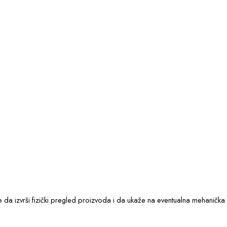
e da izvrši fizički pregled proizvoda i da ukaže na eventualna mehanič