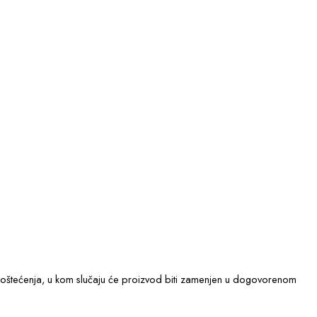
ka oštećenja, u kom slučaju će proizvod biti zamenjen u dogovorenom