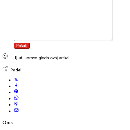
...
ljudi
upravo gleda ovaj artikal
Podeli
Opis