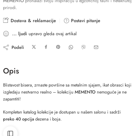
MEMENTO
pronalazi svoju inspiraciju u egzotičnoj fauni i netaknutoj
prirodi.
Dostava & reklamacije
Postavi pitanje
...
ljudi
upravo gleda ovaj artikal
Podeli
Opis
Blistavost bisera, zrnaste površine sa metalnim sjajem, ikat obrasci koji
izgledaju nestvarno realno – kolekciju
MEMENTO
nemoguće je ne
zapamtiti!
Kompletan katalog kolekcije je dostupan u našem salonu i sadrži
preko 40 opcija
dezena i boja.