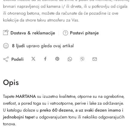
brvnari napravljenoj od kamena i/ ili drveta, ili u potkrovlju od cigala
ili otvorenog betona, možete da računate da će pozadine iz ove
kolekcije da stvore takvu atmosferu za Vas.
Dostava & reklamacije
Postavi pitanje
8
ljudi
upravo gleda ovaj artikal
Podeli
Opis
Tapete
MARTANA
su izuzetno kvalitetne, otporne su na ogrebotine,
svetlost, a pored toga su i vatrootporne, perive i lake za održavanje.
U katalogu dolaze u
preko 60 dezena, a uz svaki dezen imamo i
jednobojni tape
t u odgovarajućem tonu ili nekoliko odgovarajućih
tonova.