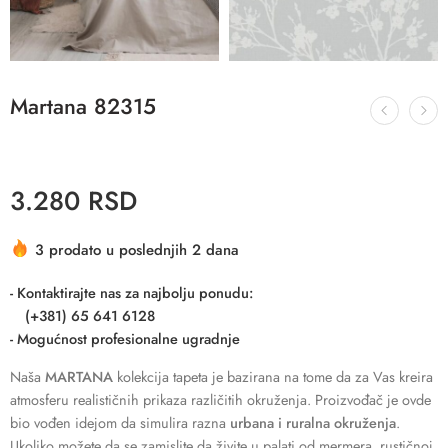
Martana 82315
3.280
RSD
3 prodato u poslednjih 2 dana
- Kontaktirajte nas za najbolju ponudu:
(+381) 65 641 6128
- Mogućnost profesionalne ugradnje
Naša
MARTANA
kolekcija tapeta je bazirana na tome da za Vas kreira
atmosferu realističnih prikaza različitih okruženja. Proizvođač je ovde
bio vođen idejom da simulira razna
urbana i ruralna okruženja
.
Ukoliko možete da se zamislite da živite u palati od mermera, rustičnoj