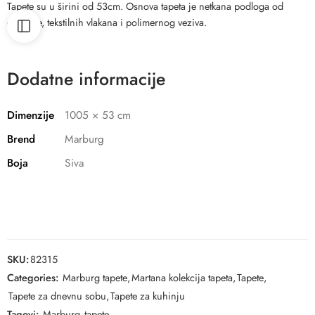
Tapete su u širini od 53cm. Osnova tapeta je netkana podloga od
celuloze, tekstilnih vlakana i polimernog veziva.
Dodatne informacije
Dimenzije
1005 × 53 cm
Brend
Marburg
Boja
Siva
SKU:
82315
Categories:
Marburg tapete
,
Martana kolekcija tapeta
,
Tapete
,
Tapete za dnevnu sobu
,
Tapete za kuhinju
Tagovi:
Marburg
,
tapete