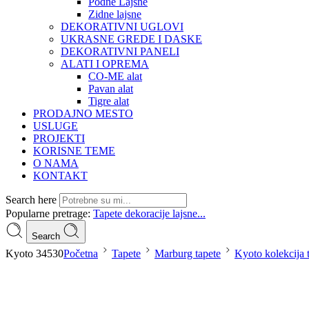
Podne Lajsne
Zidne lajsne
DEKORATIVNI UGLOVI
UKRASNE GREDE I DASKE
DEKORATIVNI PANELI
ALATI I OPREMA
CO-ME alat
Pavan alat
Tigre alat
PRODAJNO MESTO
USLUGE
PROJEKTI
KORISNE TEME
O NAMA
KONTAKT
Search here
Popularne pretrage:
Tapete
dekoracije
lajsne...
Search
Kyoto 34530
Početna
Tapete
Marburg tapete
Kyoto kolekcija 