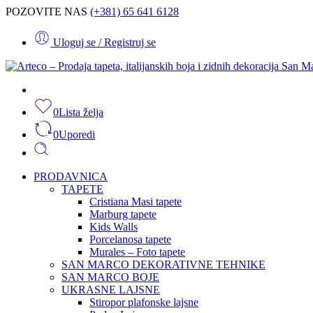
POZOVITE NAS
(+381) 65 641 6128
Uloguj se / Registruj se
0
Lista želja
0
Uporedi
PRODAVNICA
TAPETE
Cristiana Masi tapete
Marburg tapete
Kids Walls
Porcelanosa tapete
Murales – Foto tapete
SAN MARCO DEKORATIVNE TEHNIKE
SAN MARCO BOJE
UKRASNE LAJSNE
Stiropor plafonske lajsne