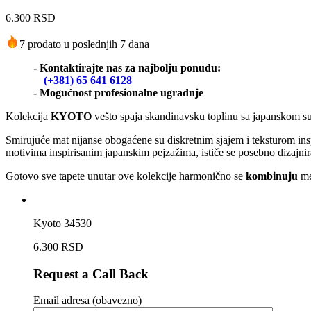
6.300
RSD
7 prodato u poslednjih 7 dana
- Kontaktirajte nas za najbolju ponudu:
(+381) 65 641 6128
- Mogućnost profesionalne ugradnje
Kolekcija
KYOTO
vešto spaja skandinavsku toplinu sa japanskom su
Smirujuće mat nijanse obogaćene su diskretnim sjajem i teksturom inspi
motivima inspirisanim japanskim pejzažima, ističe se posebno dizajni
Gotovo sve tapete unutar ove kolekcije harmonično se
kombinuju
me
Kyoto 34530
6.300
RSD
Request a Call Back
Email adresa (obavezno)