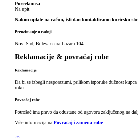
Porcelanosa
Na upit
Nakon uplate na račun, isti dan kontaktiramo kurirsku slu
Preuzimanje u radnji
Novi Sad, Bulevar cara Lazara 104
Reklamacije & povraćaj robe
Reklamacije
Da bi se izbegli nesporazumi, prilikom isporuke dužnost kupca 
roku.
Povraćaj robe
Potrošač ima pravo da odustane od ugovora zaključenog na dalji
Više informacija na
Povraćaj i zamena robe