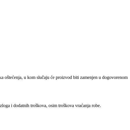
ička oštećenja, u kom slučaju će proizvod biti zamenjen u dogovorenom
zloga i dodatnih troškova, osim troškova vraćanja robe.