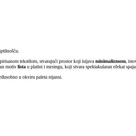
ptilnošću.
risanom tekstilom, stvarajući prostor koji isijava
minimalizmom
, ist
ran motiv
lista
u platini i mesingu, koji stvara spektakularan efekat spaj
đusobno u okviru paleta nijansi.