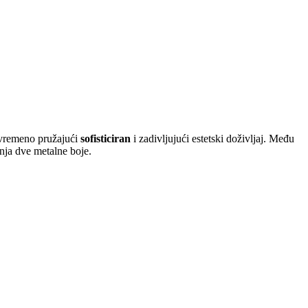
ovremeno pružajući
sofisticiran
i zadivljujući estetski doživljaj. Među
anja dve metalne boje.