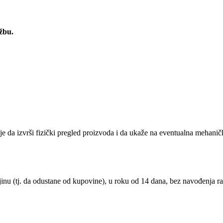
žbu.
je da izvrši fizički pregled proizvoda i da ukaže na eventualna mehan
nu (tj. da odustane od kupovine), u roku od 14 dana, bez navođenja ra