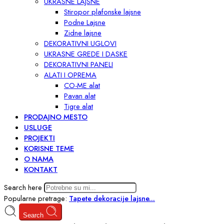
UKRASNE LAJSNE
Stiropor plafonske lajsne
Podne Lajsne
Zidne lajsne
DEKORATIVNI UGLOVI
UKRASNE GREDE I DASKE
DEKORATIVNI PANELI
ALATI I OPREMA
CO-ME alat
Pavan alat
Tigre alat
PRODAJNO MESTO
USLUGE
PROJEKTI
KORISNE TEME
O NAMA
KONTAKT
Search here
Popularne pretrage:
Tapete
dekoracije
lajsne...
Search