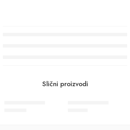
Slični proizvodi
Crush Motion 63419
Wohngesund 34709
22.800
RSD
9.800
RSD