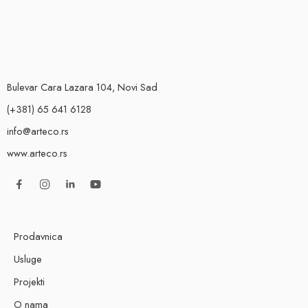
Bulevar Cara Lazara 104, Novi Sad
(+381) 65 641 6128
info@arteco.rs
www.arteco.rs
Prodavnica
Usluge
Projekti
O nama