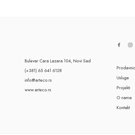
Bulevar Cara Lazara 104, Novi Sad
Prodavni
(+381) 65 641 6128
Usluge
info@arteco.rs
Projekti
www.arteco.rs
O nama
Kontakt