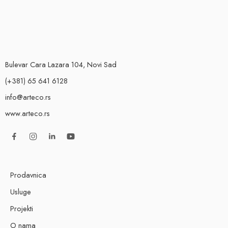
Bulevar Cara Lazara 104, Novi Sad
(+381) 65 641 6128
info@arteco.rs
www.arteco.rs
Prodavnica
Usluge
Projekti
O nama