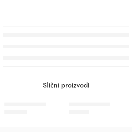
Slični proizvodi
Crush Motion 63419
Wohngesund 34705
22.800
RSD
8.900
RSD