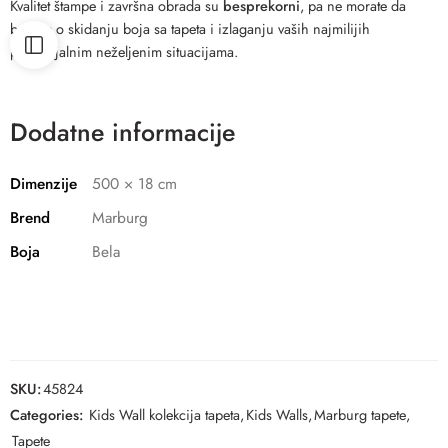
Kvalitet štampe i završna obrada su
besprekorni
, pa ne morate da
brinete o skidanju boja sa tapeta i izlaganju vaših najmilijih
potencijalnim neželjenim situacijama.
Dodatne informacije
Dimenzije
500 × 18 cm
Brend
Marburg
Boja
Bela
SKU:
45824
Categories:
Kids Wall kolekcija tapeta
,
Kids Walls
,
Marburg tapete
,
Tapete