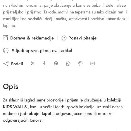
i u skladnim tonovima, pa je okruženje u kome se beba ili dete nalaze
prijateljsko i prijatno
. Takođe, motivi na tapetama su tako dizajnirani i
osmišljeni da
podstiču
dečju maštu, kreativnost i pozitivnu atmosferu i
toplinu.
Dostava & reklamacije
Postavi pitanje
9
ljudi
upravo gleda ovaj artikal
Podeli
Opis
Za skladniji izgled same prostorije i prijatnije okruženje, u kolekciji
KIDS WALLS
, kao i u većini Marburgovih kolekcija, uz svaki dezen
nudimo i
jednobojni tapet
u odgovarajućem tonu ili nekoliko
odgovarajućih tonova.